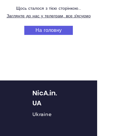
Щось сталося з тією сторінкою...
Заглянте до нас у телеграм, все з'ясуємо
На головну
NicA.in.
UA
Ukraine