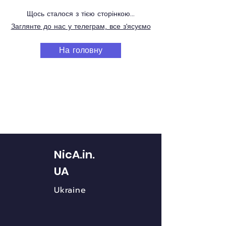
Щось сталося з тією сторінкою...
Заглянте до нас у телеграм, все з'ясуємо
На головну
NicA.in.
UA
Ukraine