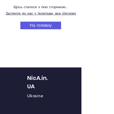
Щось сталося з тією сторінкою...
Заглянте до нас у телеграм, все з'ясуємо
На головну
NicA.in.
UA
Ukraine