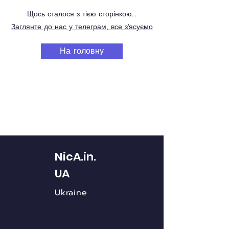
Щось сталося з тією сторінкою...
Заглянте до нас у телеграм, все з'ясуємо
На головну
NicA.in.
UA
Ukraine