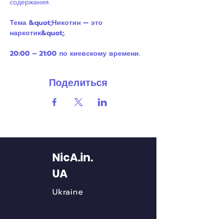
содержания.
Тема &quot;Никотин — это 
наркотик&quot;.
20:00 – 21:00 по киевскому времени.
Поделиться
NicA.in.
UA
Ukraine