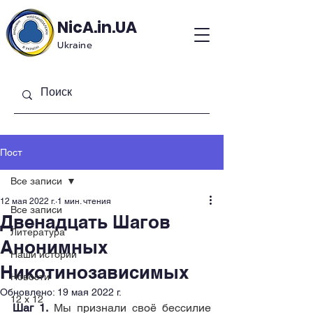
NicA.in.UA
Ukraine
Пост
Все записи
12 мая 2022 г.
1 мин. чтения
Все записи
Двенадцать Шагов
Литература
Анонимных
Наши истории
Никотинозависимых
Новости
Обновлено:
19 мая 2022 г.
12 x 12
Шаг 1.
Мы признали своё бессилие 