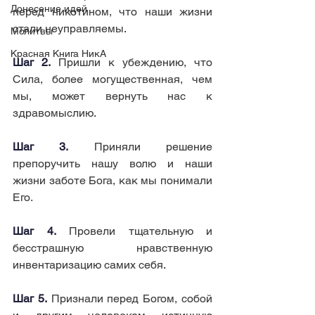
Донесение идей
перед никотином, что наши жизни 
стали неуправляемы
.
Молитвы
Красная Книга НикА
Шаг 2.
Пришли к убеждению, что 
Сила, более могущественная, чем 
мы, может вернуть нас к 
здравомыслию
.
Шаг 3.
Приняли решение 
препоручить нашу волю и наши 
жизни заботе Бога, как мы понимали 
Его.
Шаг 4.
Провели тщательную и 
бесстрашную нравственную 
инвентаризацию самих себя
.
Шаг 5.
Признали перед Богом, собой 