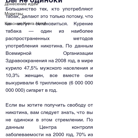
Донесение идей
Большинство тех, кто употребляют 
Молитвы
табак, делают это только потому, что 
не могут остановиться. Курение 
Красная Книга НикА
табака — один из наиболее 
распространенных методов 
употребления никотина. По данным 
Всемирной Организации 
Здравоохранения на 2008 год, в мире 
курило 47,5% мужского населения и 
10,3% женщин, все вместе они 
выкуривали 6 триллионов (6 000 000 
000 000) сигарет в год.
Если вы хотите получить свободу от 
никотина, вам следует знать, что вы 
не одиноки в этом стремлении. По 
данным Центра контроля 
заболеваемости на 2000 год, 70% из 