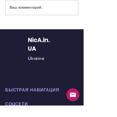
Ваш комментарий...
12 на 12 из Красной
Материалы Ни
Книги Анонимных
Украина, кото
Никотинозависимых
можно исполь
NicA.in.
UA
Ukraine
БЫСТРАЯ НАВИГАЦИЯ
СОЦСЕТИ
Facebook