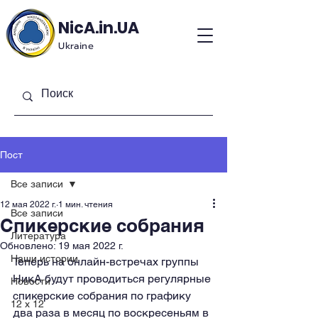
NicA.in.UA
Ukraine
Пост
Все записи
12 мая 2022 г.
1 мин. чтения
Все записи
Спикерские собрания
Литература
Обновлено:
19 мая 2022 г.
Наши истории
Теперь на онлайн-встречах группы 
НикА будут проводиться регулярные 
Новости
спикерские собрания по графику 
12 x 12
два раза в месяц по воскресеньям в 