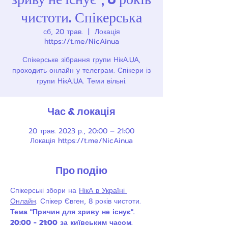
чистоти. Спікерська
сб, 20 трав.
  |  
Локація
https://t.me/NicAinua
Спікерське зібрання групи НікА.UA,
проходить онлайн у телеграм. Спікери із
групи НікА.UA. Теми вільні.
Час & локація
20 трав. 2023 р., 20:00 – 21:00
Локація https://t.me/NicAinua
Про подію
Спікерські збори на 
НікА в Україні 
Онлайн
. Спікер Євген, 8 років чистоти.
Тема "Причин для зриву не існує". 
20:00 - 21:00 за київським часом.