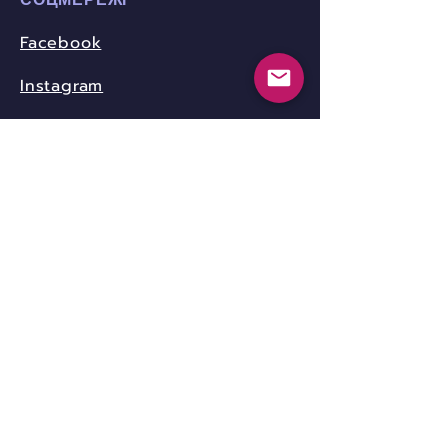
СОЦМЕРЕЖІ
Facebook
Instagram
Youtube
Twitter
Pinterest
КОНТАКТИ
community.nica.ua@gmail.com
Telegram-канал Nica.UA
www.nicotine-anonymous.org