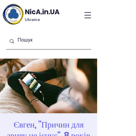
NicA.in.UA
Ukraine
Євген, "Причин для
зриву не існує", 8 років