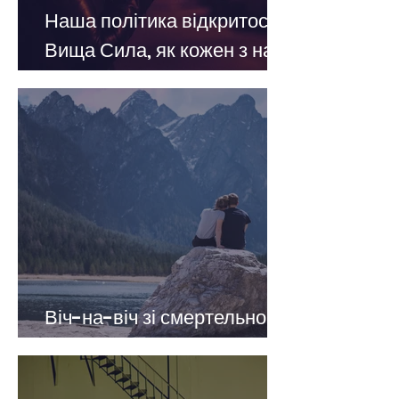
Наша політика відкритості:
Вища Сила, як кожен з нас
розуміє її
Віч-на-віч зі смертельною
пристрастю