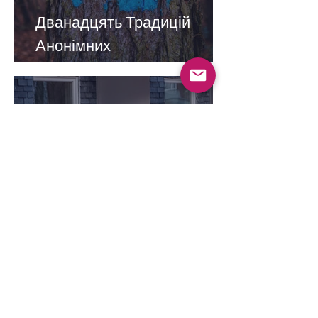
Дванадцять Традицій
Анонімних
Нікотинозалежних
Дванадцять Кроків
Анонімних
Нікотинозалежних