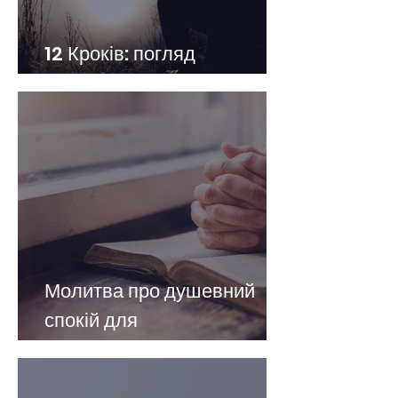
12 Кроків: погляд
залежного від нікотину
Молитва про душевний
спокій для
нікотинозалежних