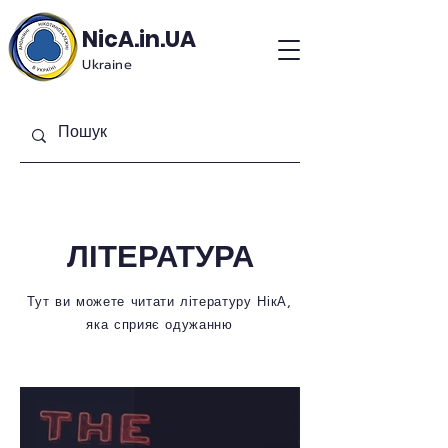
NicA.in.UA
Ukraine
ЛІТЕРАТУРА
Тут ви можете читати літературу НікА,
яка сприяє одужанню