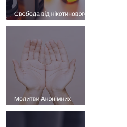
Свобода від нікотинового
вейпінгу
Молитви Анонімних
Нікотинозалежних