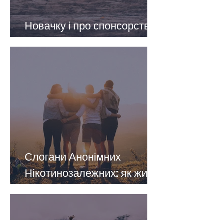
Новачку і про спонсорство
в НікА
Слогани Анонімних
Нікотинозалежних: як жити
без нікотину радісно,
щасливо та вільно