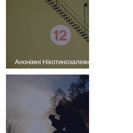
Анонімні Нікотинозалежні:
Програма та її інструменти