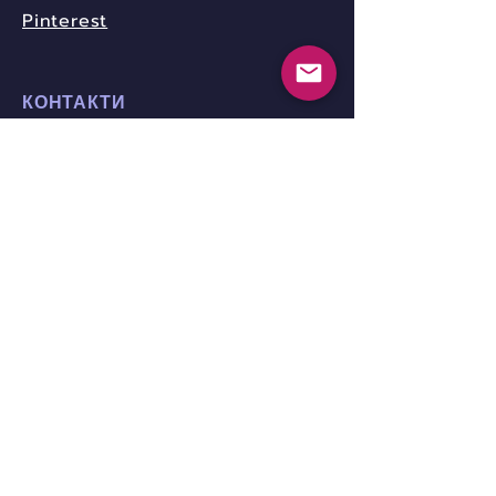
Pinterest
КОНТАКТИ
community.nica.ua@gmail.com
Telegram-канал Nica.UA
www.nicotine-anonymous.org