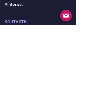
Pinterest
КОНТАКТИ
community.nica.ua@gmail.com
Telegram-канал Nica.UA
www.nicotine-anonymous.org